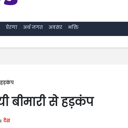
प्रेरणा
अर्थ जगत
अवसर
भक्ति
े हड़कंप
यमयी बीमारी से हड़कंप
es
देश