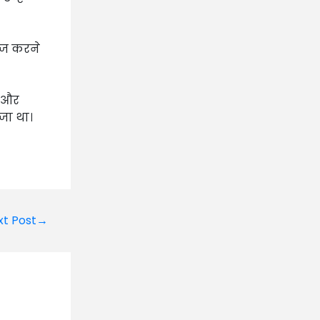
ाज करने
े और
जा था।
xt Post→