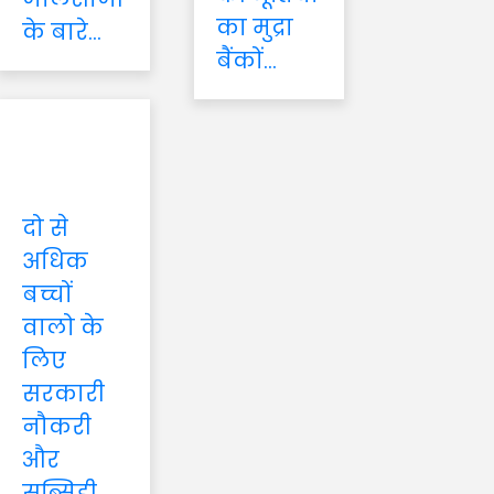
का मुद्रा
के बारे...
बैंकों...
दो से
अधिक
बच्चों
वालो के
लिए
सरकारी
नौकरी
और
सब्सिडी