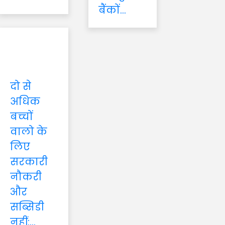
बैंकों...
दो से
अधिक
बच्चों
वालो के
लिए
सरकारी
नौकरी
और
सब्सिडी
नहीं:...