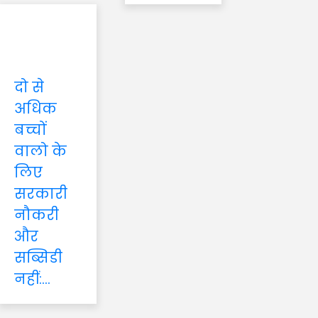
दो से
अधिक
बच्चों
वालो के
लिए
सरकारी
नौकरी
और
सब्सिडी
नहीं:...