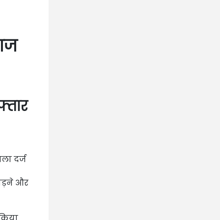
 आज
फ्तार
मला दर्ज
तोड़ने और
र किया