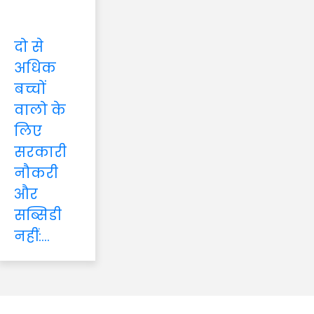
दो से
अधिक
बच्चों
वालो के
लिए
सरकारी
नौकरी
और
सब्सिडी
नहीं:...