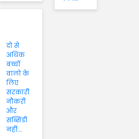
दो से
अधिक
बच्चों
वालो के
लिए
सरकारी
नौकरी
और
सब्सिडी
नहीं:...