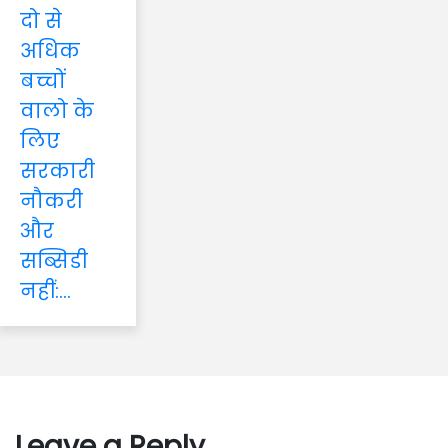
दो से
अधिक
बच्चों
वालो के
लिए
सरकारी
नौकरी
और
सब्सिडी
नहीं:...
Leave a Reply