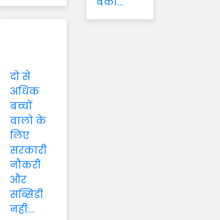
बैंकों...
दो से
अधिक
बच्चों
वालो के
लिए
सरकारी
नौकरी
और
सब्सिडी
नहीं:...