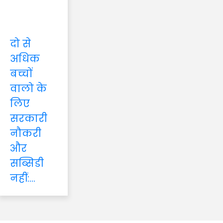
दो से
अधिक
बच्चों
वालो के
लिए
सरकारी
नौकरी
और
सब्सिडी
नहीं:...