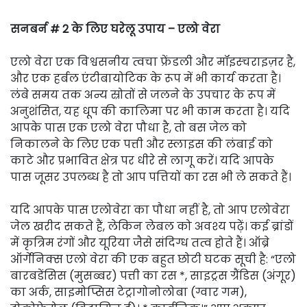
सनबर्न # 2 के लिए घरेलू उपाय – एलो वेरा
एलो वेरा एक विश्वसनीय त्वचा फ्रेंडली और मॉइस्चराइज़र है,
और एक हर्बल एंटीबायोटिक के रूप में भी कार्य करता है।
लंबे समय तक अन्य स्रोतों से जलने के उपचार के रूप में
अनुशंसित, यह धूप की कालिमा पर भी काम करता है। यदि
आपके पास एक एलो वेरा पौधा है, तो बस जेल को
निकालने के लिए एक पत्ती और स्लाइस की लंबाई को
काटे और प्रभावित क्षेत्र पर धीरे से लागू करें। यदि आपके
पास जूसर उपलब्ध है तो आप पत्तियों का रस भी ले सकते हैं।
यदि आपके पास एलोवेरा का पौधा नहीं है, तो आप एलोवेरा
जेल खरीद सकते हैं, लेकिन लेबल को अवश्य पढ़ें। कई ब्रांडों
में कृत्रिम रंगों और यूरिया जैसे संदिग्ध तत्व होते हैं। ऑब्रे
ऑर्गेनिक्स एलो वेरा की एक बहुत छोटी घटक सूची है: “एलो
बारबडेंसिस (मुसब्बर) पत्ती का रस *, साइट्रस ग्रैंडिस (अंगूर)
का अर्क, साइमोप्सिस टेट्रागोनोलोबा (ग्वार गम),