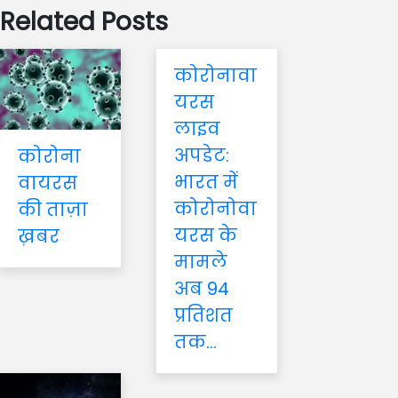
Related Posts
कोरोनावा
यरस
लाइव
अपडेट:
कोरोना
भारत में
वायरस
कोरोनोवा
की ताज़ा
यरस के
ख़बर
मामले
अब 94
प्रतिशत
तक...