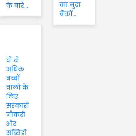
का मुद्रा
के बारे...
बैंकों...
दो से
अधिक
बच्चों
वालो के
लिए
सरकारी
नौकरी
और
सब्सिडी