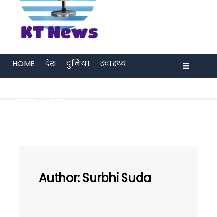
HOME
देश
दुनिया
स्वास्थ्य
मनोरंजन
खेल
प्रेरणा
अर्थ जगत
Menu
अवसर
भक्ति
Author:
Surbhi Suda