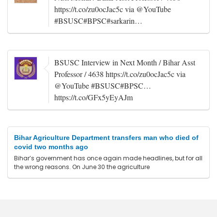
https://t.co/zu0ocJac5c via @YouTube
#BSUSC#BPSC#sarkarin…
BSUSC Interview in Next Month / Bihar Asst
Professor / 4638 https://t.co/zu0ocJac5c via
@YouTube #BSUSC#BPSC…
https://t.co/GFx5yEyAJm
Bihar Agriculture Department transfers man who died of
covid two months ago
Bihar’s government has once again made headlines, but for all
the wrong reasons. On June 30 the agriculture