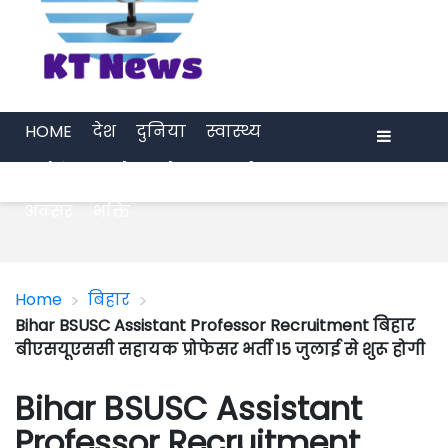
HOME
देश
दुनिया
स्वास्थ्य
मनोरंजन
खेल
प्रेरणा
अर्थ जगत
Menu
अवसर
भक्ति
>
>
Home
बिहार
Bihar BSUSC Assistant Professor Recruitment बिहार
बीएसयूएससी सहायक प्रोफेसर भर्ती 15 जुलाई से शुरू होगी
Bihar BSUSC Assistant
Professor Recruitment