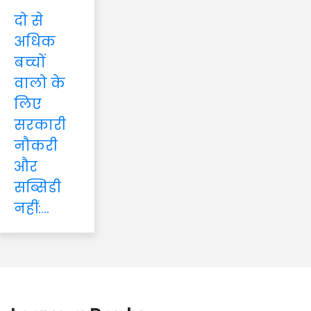
दो से
अधिक
बच्चों
वालो के
लिए
सरकारी
नौकरी
और
सब्सिडी
नहीं:...