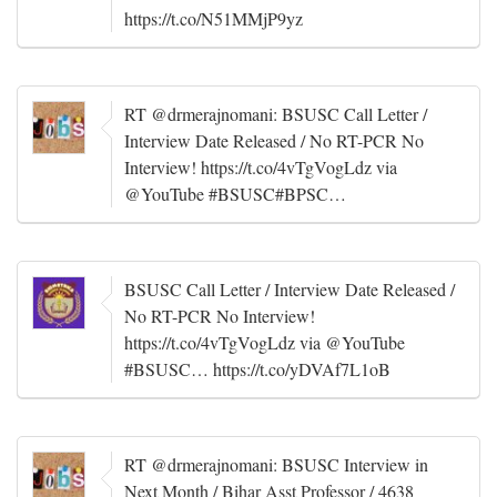
https://t.co/N51MMjP9yz
RT @drmerajnomani: BSUSC Call Letter /
Interview Date Released / No RT-PCR No
Interview! https://t.co/4vTgVogLdz via
@YouTube #BSUSC#BPSC…
BSUSC Call Letter / Interview Date Released /
No RT-PCR No Interview!
https://t.co/4vTgVogLdz via @YouTube
#BSUSC… https://t.co/yDVAf7L1oB
RT @drmerajnomani: BSUSC Interview in
Next Month / Bihar Asst Professor / 4638