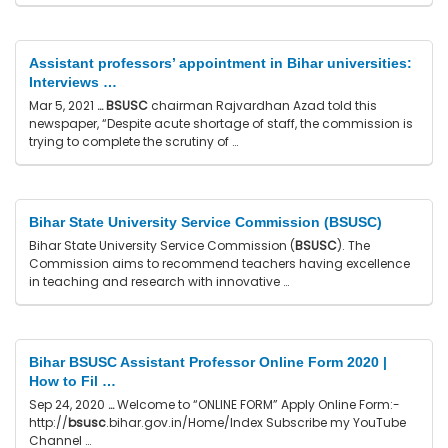
Assistant professors’ appointment in Bihar universities:
Interviews …
Mar 5, 2021
…
BSUSC
chairman Rajvardhan Azad told this
newspaper, “Despite acute shortage of staff, the commission is
trying to complete the scrutiny of …
Bihar State University Service Commission (BSUSC)
Bihar State University Service Commission (
BSUSC
). The
Commission aims to recommend teachers having excellence
in teaching and research with innovative …
Bihar BSUSC Assistant Professor Online Form 2020 |
How to Fil …
Sep 24, 2020
…
Welcome to “ONLINE FORM” Apply Online Form:-
http://
bsusc
.bihar.gov.in/Home/Index Subscribe my YouTube
Channel …