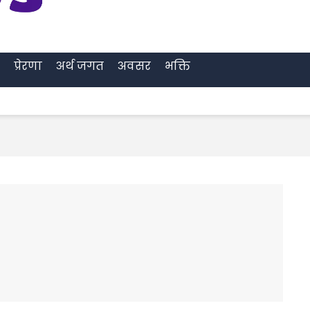
प्रेरणा
अर्थ जगत
अवसर
भक्ति