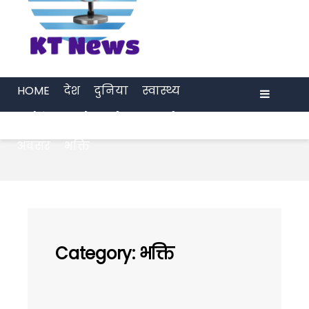
HOME
देश
दुनिया
स्वास्थ्य
मनोरंजन
खेल
प्रेरणा
अर्थ जगत
Menu
अवसर
भक्ति
Category:
भक्ति