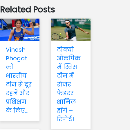
Related Posts
Vinesh
टोक्यो
Phogat
ओलंपिक
को
में स्विस
भारतीय
टीम में
टीम से दूर
रोजर
रहने और
फेडरर
प्रशिक्षण
शामिल
के लिए...
होंगे –
रिपोर्ट।