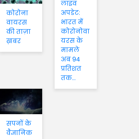
लाइव
अपडेट:
कोरोना
भारत में
वायरस
कोरोनोवा
की ताज़ा
यरस के
ख़बर
मामले
अब 94
प्रतिशत
तक...
सपनों के
वैज्ञानिक