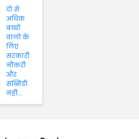
दो से
अधिक
बच्चों
वालो के
लिए
सरकारी
नौकरी
और
सब्सिडी
नहीं:...