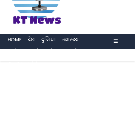
HOME
देश
दुनिया
स्वास्थ्य
मनोरंजन
खेल
प्रेरणा
अर्थ जगत
Menu
अवसर
भक्ति