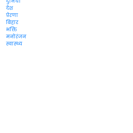
दुनिया
देश
प्रेरणा
बिहार
भक्ति
मनोरंजन
स्वास्थ्य