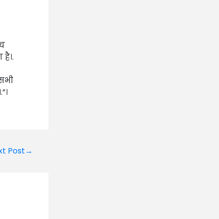
ंच
है।.
 सभी
.”।
xt Post→