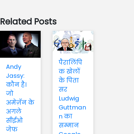
Related Posts
पैरालिंपि
Andy
क खेलों
Jassy:
के पिता
कौन है।
सर
जो
Ludwig
अमेज़ॅन के
Guttman
अगले
n का
सीईओ
सम्मान
जेफ