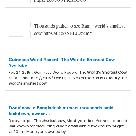
Thousands gather to see Rani, ‘world’s smallest
cow’https://t.co/xSBLCJ5cmY
Guinness World Record: The World’s Shortest Cow –
YouTube
Feb 24, 2015
…
Guinness World Record: The
World’s Shortest Cow
SUBSCRIBE: http://bit.ly/ Oc61Hj THIS mini moo-er is officially the
world’s shortest cow
.
Dwarf cow in Bangladesh attracts thousands amid
lockdown; owner …
3 days ago
…
The
shortest cow
, Manikyam, is a Vechur – a breed
well known for producing dwarf
cows
with a maximum height
of 90cm. Manikyam, owned by …