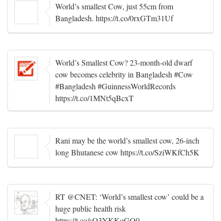
World’s smallest Cow, just 55cm from
Bangladesh. https://t.co/0rxGTm31Uf
World’s Smallest Cow? 23-month-old dwarf
cow becomes celebrity in Bangladesh #Cow
#Bangladesh #GuinnessWorldRecords
https://t.co/1MNt5qBcxT
Rani may be the world’s smallest cow, 26-inch
long Bhutanese cow https://t.co/SziWKfCh5K
RT @CNET: ‘World’s smallest cow’ could be a
huge public health risk
https://t.co/sO3YKKoGO0