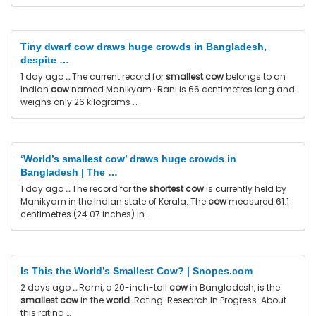
Tiny dwarf cow draws huge crowds in Bangladesh,
despite …
1 day ago
…
The current record for
smallest cow
belongs to an
Indian
cow
named Manikyam · Rani is 66 centimetres long and
weighs only 26 kilograms …
‘World’s smallest cow’ draws huge crowds in
Bangladesh | The …
1 day ago
…
The record for the
shortest cow
is currently held by
Manikyam in the Indian state of Kerala. The
cow
measured 61.1
centimetres (24.07 inches) in …
Is This the World’s Smallest Cow? | Snopes.com
2 days ago
…
Rami, a 20-inch-tall
cow
in Bangladesh, is the
smallest cow
in the
world
. Rating. Research In Progress. About
this rating …