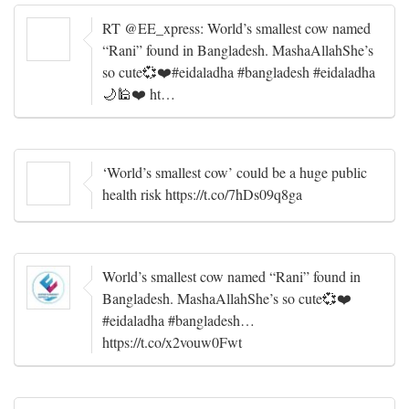
RT @EE_xpress: World’s smallest cow named
“Rani” found in Bangladesh. MashaAllahShe’s
so cute💞❤️#eidaladha #bangladesh #eidaladha
🌙🕌❤️ ht…
‘World’s smallest cow’ could be a huge public
health risk https://t.co/7hDs09q8ga
World’s smallest cow named “Rani” found in
Bangladesh. MashaAllahShe’s so cute💞❤️
#eidaladha #bangladesh…
https://t.co/x2vouw0Fwt