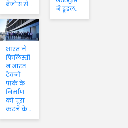
Google
बेजोस से...
ने डूडल...
भारत ने
फिलिस्ती
न भारत
टेक्नो
पार्क के
निर्माण
को पूरा
करने के...