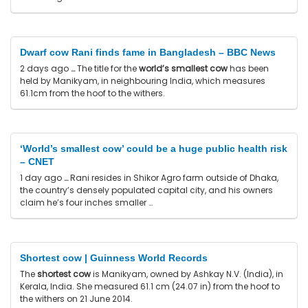
Dwarf cow Rani finds fame in Bangladesh – BBC News
2 days ago
…
The title for the
world’s smallest cow
has been
held by Manikyam, in neighbouring India, which measures
61.1cm from the hoof to the withers.
‘World’s smallest cow’ could be a huge public health risk
– CNET
1 day ago
…
Rani resides in Shikor Agro farm outside of Dhaka,
the country’s densely populated capital city, and his owners
claim he’s four inches smaller …
Shortest cow | Guinness World Records
The
shortest cow
is Manikyam, owned by Ashkay N.V. (India), in
Kerala, India. She measured 61.1 cm (24.07 in) from the hoof to
the withers on 21 June 2014.