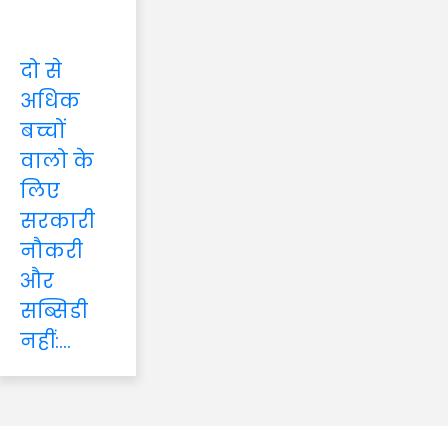
दो से
अधिक
बच्चों
वालो के
लिए
सरकारी
नौकरी
और
सब्सिडी
नहीं:...