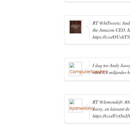
RT @htTweets: Andy 
the Amazon CEO. He
https://t.co/OUxbT
I dag tar Andy Jass
värd 1,8 miljarder 
RT @lemondefr: #Am
Jassy, en laissant de
https://t.co/FrzOnJ