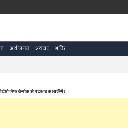
रणा
अर्थ जगत
अवसर
भक्ति
ीईओ जेफ बेजोस से पदभार संभालेंगे।