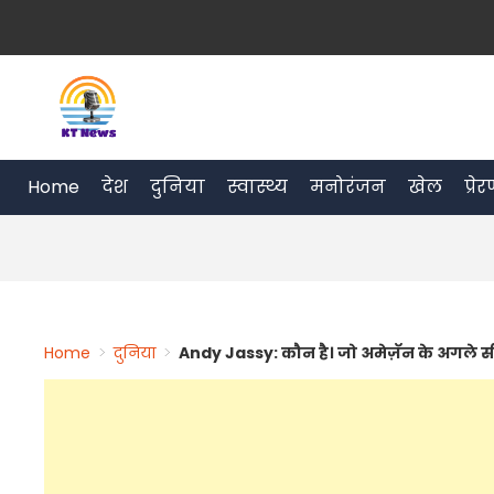
Skip
to
content
Home
देश
दुनिया
स्वास्थ्य
मनोरंजन
खेल
प्रे
Home
>
दुनिया
>
Andy Jassy: कौन है। जो अमेज़ॅन के अगले स