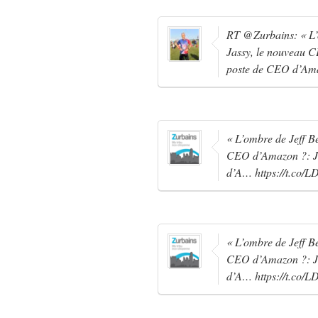
RT @Zurbains: « L’o
Jassy, le nouveau C
poste de CEO d’Am
« L’ombre de Jeff Be
CEO d’Amazon ?: Je
d’A… https://t.co/L
« L’ombre de Jeff Be
CEO d’Amazon ?: Je
d’A… https://t.co/L