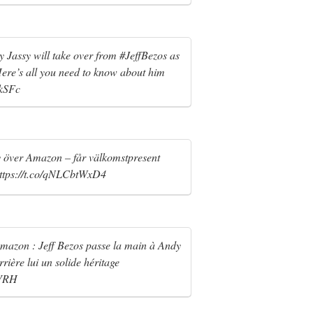
Jassy will take over from #JeffBezos as
re’s all you need to know about him
5kSFc
y över Amazon – får välkomstpresent
https://t.co/qNLCbtWxD4
azon : Jeff Bezos passe la main à Andy
rrière lui un solide héritage
jVRH