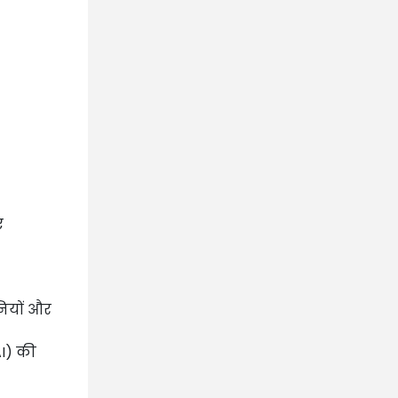
ए
नियों और
AI) की