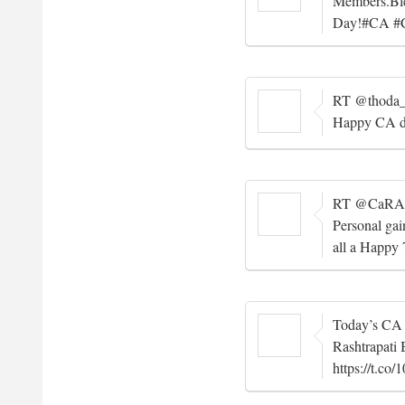
Members.Ble
Day!#CA #
RT @thoda_r
Happy CA 
RT @CaRANJE
Personal gai
all a Happy
Today’s CA 
Rashtrapati 
https://t.c