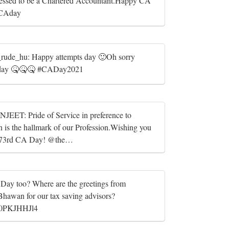
ssed to be a Chartered Accountant.Happy CA
CAday
ude_hu: Happy attempts day 🙂Oh sorry
day 🤒🤒🤒 #CADay2021
ET: Pride of Service in preference to
n is the hallmark of our Profession.Wishing you
 73rd CA Day! ⁦@the…
Day too? Where are the greetings from
Bhawan for our tax saving advisors?
o/10PKJHHJl4