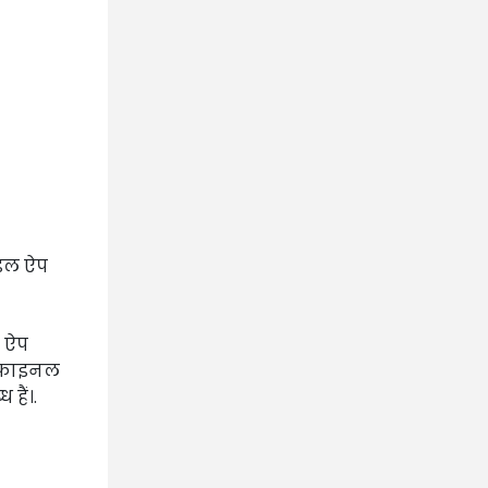
ाइल ऐप
 ऐप
और फाइनल
हैं।.