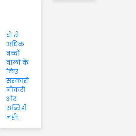
दो से
अधिक
बच्चों
वालो के
लिए
सरकारी
नौकरी
और
सब्सिडी
नहीं:...