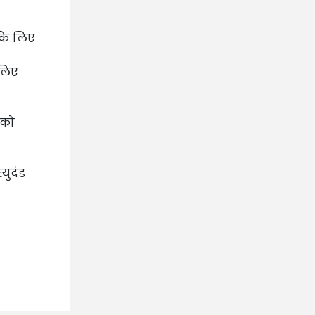
 के लिए
लिए
 को
युदंड