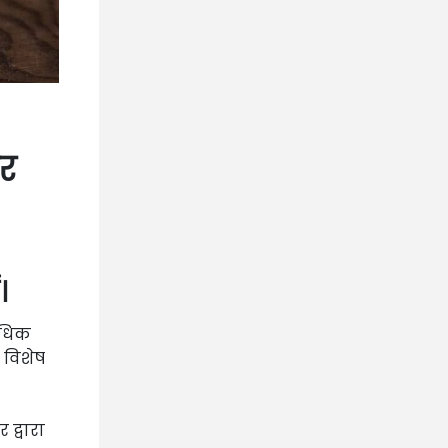
ार
।
राधिक
 विशेष
 द्वारा