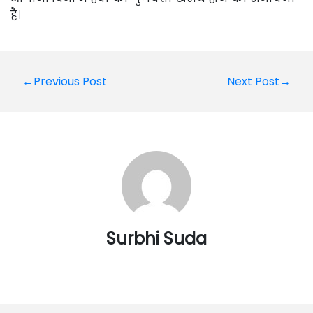
है।
Post
←Previous Post
Next Post→
navigation
Surbhi Suda