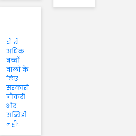
दो से
अधिक
बच्चों
वालो के
लिए
सरकारी
नौकरी
और
सब्सिडी
नहीं:...