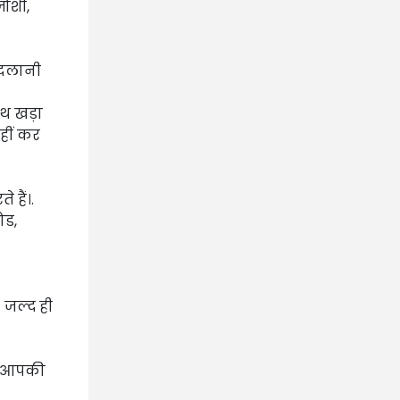
जोशी,
ददलानी
थ खड़ा
हीं कर
 हैं।.
ोड,
! जल्द ही
.. आपकी