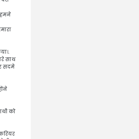
 हमने
हमारा
िया।.
ारे साथ
और सदमे
ोंने
ाथी को
े करियर