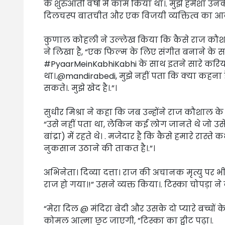
के शुरुआती वर्षों में काम किया था।. मुझे हमेशा
दिलचस्प बातचीत और एक विजयी व्यक्तित्व का आदम
कुणाल कोहली ने उल्लेख किया कि कैसे राज कौश
ने लिखा है, “एक फिल्म के लिए संगीत बनाने के सा
#PyaarMeinKabhiKabhi के साथ इतने सारे करियर म
था।.@mandirabedi, मुझे नहीं पता कि क्या कहना 
सकते।. मुझे खेद है।.”।
सुधीर मिश्रा ने कहा कि जब उन्होंने राज कौशाल के 
“उसे नहीं पता था, लेकिन कई लोग जानते थे जो उसे
बांद्रा) में रहते थे। . मजेदार है कि कैसे हमारे रास्ते
नुकसान उठाने की ताकत है।.”।
अभिनेता। दिव्या दत्ता। राज की अचानक मृत्यु पर भी 
राज हो गया।!” उसने व्यक्त किया।. टिस्का चोपड़ा ने 
“मेरा दिल @ मंदिरा बेदी और उसके दो प्यारे बच्चों
कोमल आत्मा छूट जाएगी, ”टिस्का का ट्वीट पढ़ा।.