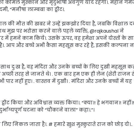
 उनकी कोमल मुस्कान और मृदुभाषी अवगुण याद रहेगा।. महान गर्म
ी, “मनीषा लाम्बबा का ट्वीट।.
ाल की मौत की खबर ने उन्हें झकझोर दिया है, जबकि विशाल 
थ मुझ पर भरोसा करने वाले पहले व्यक्ति, @rajkaushal ने
ें हमने काम किये।. उसके ऊपर, वह हमेशा अपने दोस्तों के सा
है।. आप और बच्चे अभी कैसा महसूस कर रहे हैं, इसकी कल्पना न
साथ दुःख है, वह मंदिरा और उनके बच्चों के लिए दुखी महसूस करते
 अच्छी तरह से जानते थे। . एक बार हम एक ही लेन (शेरी राजन र
 कभी पार नहीं हुए। . वास्तव में दुखी। . मंदिरा और उनके बच्चों में यह
ट्वीट किया और अविश्वास व्यक्त किया।. “क्या।! हे भगवान।! नहीं।
दुर्भाग्यपूर्ण घटना को “चौंकाने वाला” कहा।.”।
 के लिए निकल जाता है।. # हमारे खुश मुस्कुराते राज को छोड़ दो।