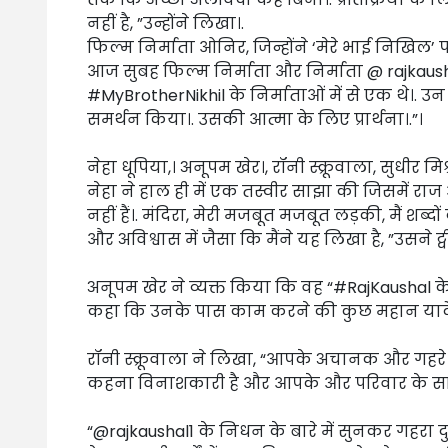
नहीं है, ”उन्होंने लिखा।.
फिल्म निर्माता ओनिर, जिन्होंने ‘मेरे भाई निखिल’
आज सुबह फिल्म निर्माता और निर्माता @ rajkausha
#MyBrotherNikhil के निर्माताओं में से एक थे।. उन 
समर्थन किया।. उसकी आत्मा के लिए प्रार्थना।.”।
नेहा धूपिया,। अनूपम खेर।, रॉनी स्क्रूवाला, सुधीर 
नेहा ने हाल ही में एक तस्वीर साझा की जिसमें र
नहीं हैं।. मंदिरा, मेरी मजबूत मजबूत लड़की, मैं शब्द
और अविश्वास में जैसा कि मैंने यह लिखा है, ”उसने ट्
अनूपम खेर ने व्यक्त किया कि वह “#RajKaushal के 
कहा कि उनके पास काम करने की कुछ महान यादें ह
रॉनी स्क्रूवाला ने लिखा, “आपके अचानक और गह
कहना विनाशकारी है और आपके और परिवार के साथ हम
“@rajkaushal1 के निधन के बारे में सुनकर गहरा दुख