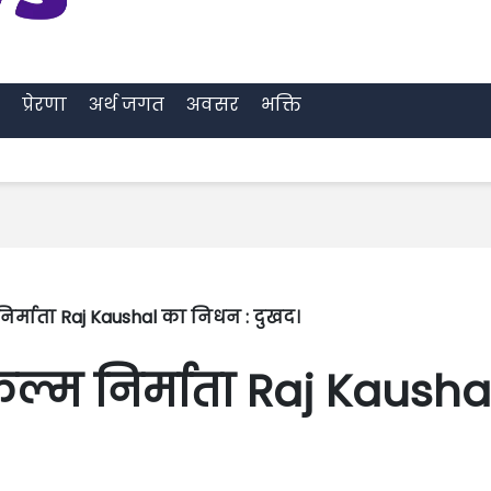
प्रेरणा
अर्थ जगत
अवसर
भक्ति
 निर्माता Raj Kaushal का निधन : दुखद।
फिल्म निर्माता Raj Kausha