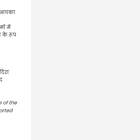
कि आपका
ं में
 के रूप
दिरा
ोद
 of the
ported