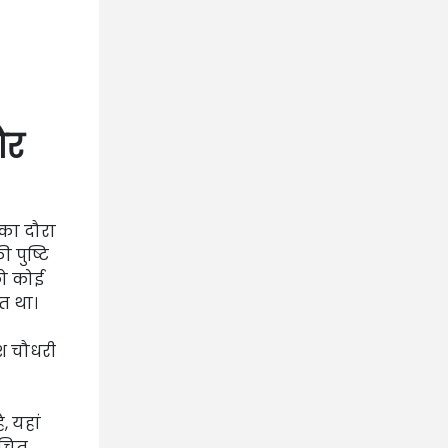
और
 का दौरा
 पुष्टि
को कोई
त था।
ीश चौधरी
, यहां
उचित