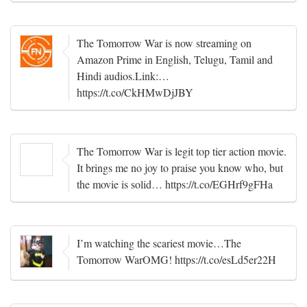
The Tomorrow War is now streaming on
Amazon Prime in English, Telugu, Tamil and
Hindi audios.Link:…
https://t.co/CkHMwDjJBY
The Tomorrow War is legit top tier action movie.
It brings me no joy to praise you know who, but
the movie is solid… https://t.co/EGHrf9gFHa
I’m watching the scariest movie…The
Tomorrow WarOMG! https://t.co/esLd5er22H