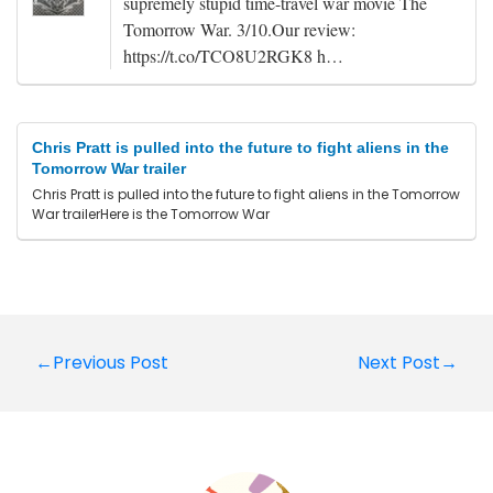
supremely stupid time-travel war movie The
Tomorrow War. 3/10.Our review:
https://t.co/TCO8U2RGK8 h…
Chris Pratt is pulled into the future to fight aliens in the
Tomorrow War trailer
Chris Pratt is pulled into the future to fight aliens in the Tomorrow
War trailerHere is the Tomorrow War
Post
←Previous Post
Next Post→
navigation