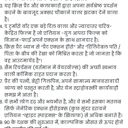
यह क्रिस प्रैट और कलाकारों द्वारा अपना सर्वश्रेष्ठ प्रदर्शन
करने के बावजूद अक्सर चौंकाने वाला झटका देने वाला
है।.
द टुमॉरो वॉर एक बड़े दिल वाला और ज्यादातर चरित्र-
केंद्रित फिल्म है जो एलियन -युग आपदा फिल्म को
विज्ञान-फाई अपने एक्शन के साथ शानदार है।.
क्रिस प्रैट ध्यान से “प्रैट एक्शन हीरो” और “रिलिटेबल पति /
पिता के बीच की रेखा को मिश्रित करता है जो जानता है कि
वह आउटमाचेड है”।
सैम रिचर्डसन (वर्तमान में वेयरवोल्स) की अच्छी स्वभाव
वाली कॉमिक राहत प्रदान करता है।.
प्रैट की पत्नी, बेट्टी गिलपिन, अपने सामान्य मानवतावादी
व्यंग्य को प्रस्तुत करती है, और येन स्ट्राहोवस्की कार्यवाही
समझ में आता है।.
ये सभी लोग दृढ़ और भयभीत हैं, और वे सभी इसका मतलब
सिर्फ जेनेरिक एक्शन हीरोइक्स (कुछ सुंदर डरावने
एलियन “व्हाइट स्पाइक्स” के खिलाफ) से अधिक बनाते हैं।
90 के दशक की शुरुआत में, काल्पनिक औसत से ऊपर होने