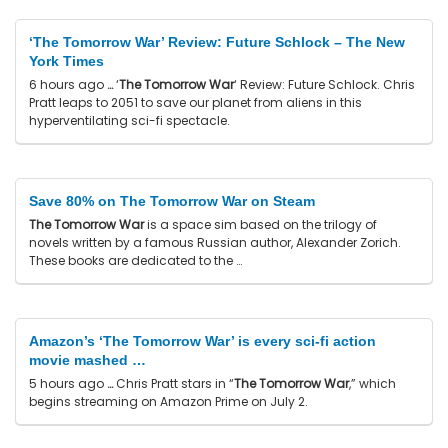
‘The Tomorrow War’ Review: Future Schlock – The New
York Times
6 hours ago
…
‘
The Tomorrow War
‘ Review: Future Schlock. Chris
Pratt leaps to 2051 to save our planet from aliens in this
hyperventilating sci-fi spectacle.
Save 80% on The Tomorrow War on Steam
The Tomorrow War
is a space sim based on the trilogy of
novels written by a famous Russian author, Alexander Zorich.
These books are dedicated to the …
Amazon’s ‘The Tomorrow War’ is every sci-fi action
movie mashed …
5 hours ago
…
Chris Pratt stars in “
The Tomorrow War
,” which
begins streaming on Amazon Prime on July 2.