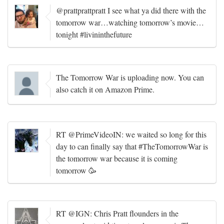
@prattprattpratt I see what ya did there with the
tomorrow war…watching tomorrow’s movie…
tonight #livininthefuture
The Tomorrow War is uploading now. You can
also catch it on Amazon Prime.
RT @PrimeVideoIN: we waited so long for this
day to can finally say that #TheTomorrowWar is
the tomorrow war because it is coming
tomorrow 🥳
RT @IGN: Chris Pratt flounders in the