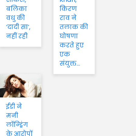
बलिका
किरण
वधु की
राव ने
‘दादी सा’,
तलाक की
नहीं रही
घोषणा
करते हुए
एक
संयुक्त...
ईडी ने
मनी
लॉन्ड्रिंग
के आरोपों