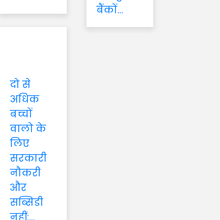
बैंकों...
दो से
अधिक
बच्चों
वालो के
लिए
सरकारी
नौकरी
और
सब्सिडी
नहीं:...