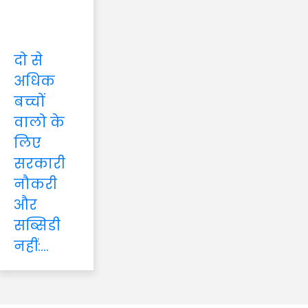
दो से
अधिक
बच्चों
वालो के
लिए
सरकारी
नौकरी
और
सब्सिडी
नहीं:...