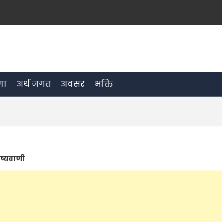
रणा
अर्थ जगत
अवसर
भक्ति
िष्यवाणी