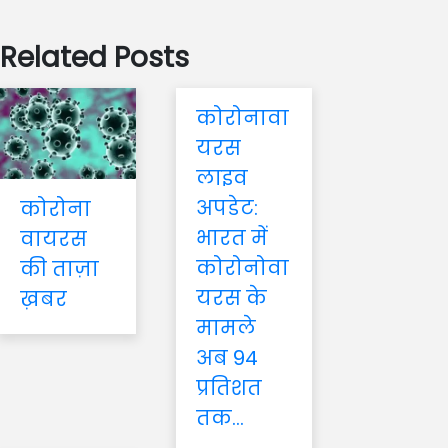
Related Posts
कोरोनावा
यरस
लाइव
अपडेट:
कोरोना
भारत में
वायरस
कोरोनोवा
की ताज़ा
यरस के
ख़बर
मामले
अब 94
प्रतिशत
तक...