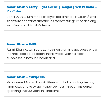
Aamir Khan’s Crazy Fight Scene | Dangal | Netflix India –
YouTube
Jan 4, 2020
…
Hum mhari choriyon se kam hai ke?Catch
Aamir
Khan’s
insane transformation as Mahavir Singh Phogat along
with Geeta and Babita’s fierce …
Aamir Khan – IMDb
Aamir Khan
, Actor: Taare Zameen Par. Aamir is doubtless one of
the most dedicated actors in this world. With his recent
successes in both the Indian and …
Aamir Khan – Wikipedia
Mohammed
Aamir
Hussain
Khan
is an Indian actor, director,
filmmaker, and television talk show host. Through his career
spanning over 30 years in Hindi films, …