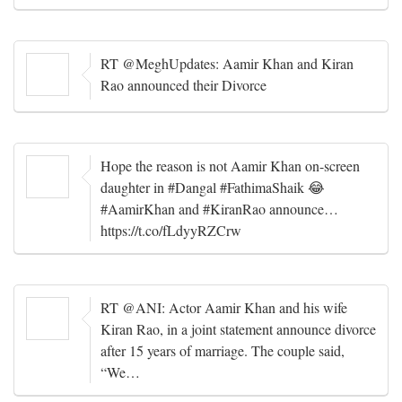
RT @MeghUpdates: Aamir Khan and Kiran
Rao announced their Divorce
Hope the reason is not Aamir Khan on-screen
daughter in #Dangal #FathimaShaik 😂
#AamirKhan and #KiranRao announce…
https://t.co/fLdyyRZCrw
RT @ANI: Actor Aamir Khan and his wife
Kiran Rao, in a joint statement announce divorce
after 15 years of marriage. The couple said,
“We…