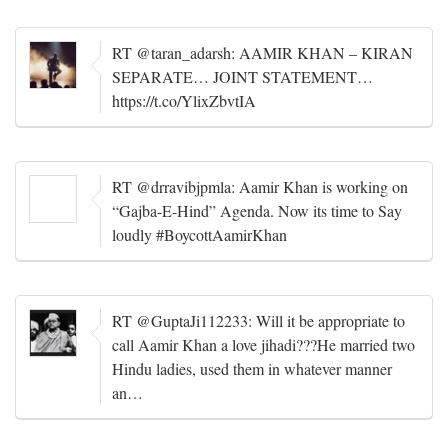
RT @taran_adarsh: AAMIR KHAN – KIRAN
SEPARATE… JOINT STATEMENT…
https://t.co/YlixZbvtIA
RT @drravibjpmla: Aamir Khan is working on
“Gajba-E-Hind” Agenda. Now its time to Say
loudly #BoycottAamirKhan
RT @GuptaJi112233: Will it be appropriate to
call Aamir Khan a love jihadi???He married two
Hindu ladies, used them in whatever manner
an…