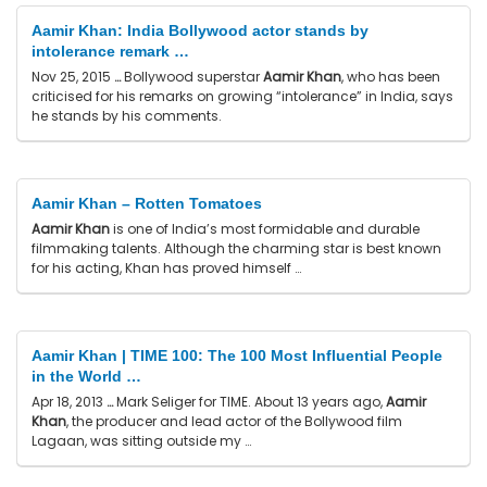
Aamir Khan: India Bollywood actor stands by
intolerance remark …
Nov 25, 2015
…
Bollywood superstar
Aamir Khan
, who has been
criticised for his remarks on growing “intolerance” in India, says
he stands by his comments.
Aamir Khan – Rotten Tomatoes
Aamir Khan
is one of India’s most formidable and durable
filmmaking talents. Although the charming star is best known
for his acting, Khan has proved himself …
Aamir Khan | TIME 100: The 100 Most Influential People
in the World …
Apr 18, 2013
…
Mark Seliger for TIME. About 13 years ago,
Aamir
Khan
, the producer and lead actor of the Bollywood film
Lagaan, was sitting outside my …