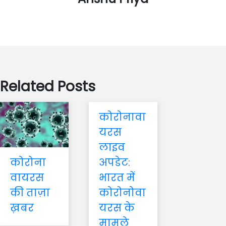
Related Posts
कोरोनावा
यरस
लाइव
अपडेट:
कोरोना
भारत में
वायरस
कोरोनोवा
की ताज़ा
यरस के
ख़बर
मामले